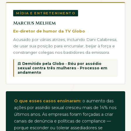
MÍDIA E ENTRETENIMENTO
Marcius Melhem
Ex-diretor de humor da TV Globo
Acusado por várias atrizes, incluindo Dani Calabresa,
de usar sua posição para encurralar, beijar à força e
constranger colegas nos bastidores da emissora.
⚖ Demitido pela Globo · Réu por assédio
sexual contra três mulheres · Processo em
andamento
O que esses casos ensinaram:
o aumento das
ações por assédio sexual cresceu mais de 14% nos
últimos anos. As empresas foram forçadas a criar
canais de denúncia e políticas de compliance —
porque esconder ou tolerar assediadores se