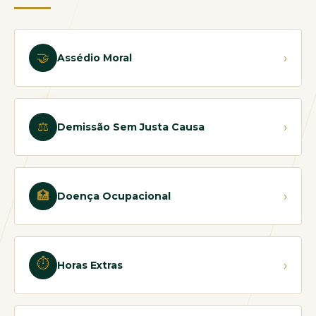
🤝
›
Assédio Moral
⚖
›
Demissão Sem Justa Causa
🏥
›
Doença Ocupacional
⏱
›
Horas Extras