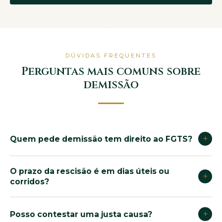
DÚVIDAS FREQUENTES
Perguntas mais comuns sobre
demissão
+
Quem pede demissão tem direito ao FGTS?
Quem pede demissão voluntária não tem direito ao
O prazo da rescisão é em dias úteis ou
+
saque do FGTS nem à multa de 40%. O saque só é
corridos?
permitido em casos específicos, como
aposentadoria, compra de imóvel ou doenças graves.
Depende da modalidade: no aviso prévio trabalhado,
+
Posso contestar uma justa causa?
Por isso é tão importante não assinar carta de
o pagamento deve ser feito no 1º dia útil após o