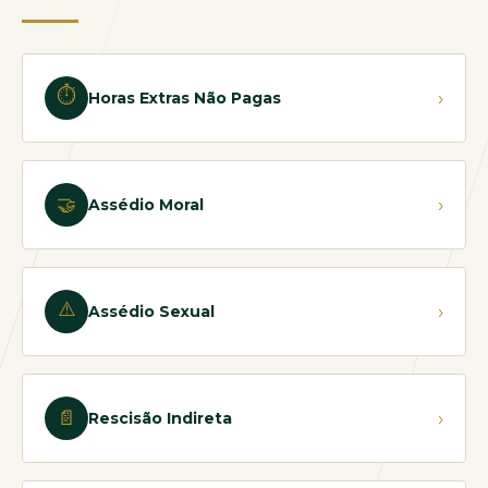
⏱
›
Horas Extras Não Pagas
🤝
›
Assédio Moral
⚠️
›
Assédio Sexual
📄
›
Rescisão Indireta