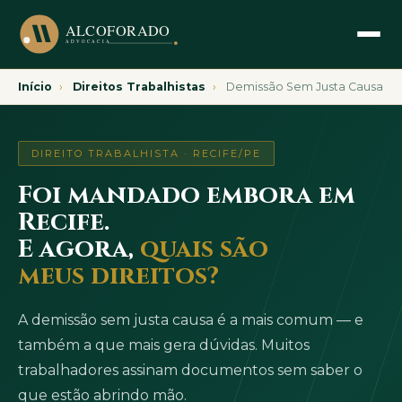
Início
›
Direitos Trabalhistas
›
Demissão Sem Justa Causa
DIREITO TRABALHISTA · RECIFE/PE
Foi mandado embora em
Recife.
E agora,
quais são
meus direitos?
A demissão sem justa causa é a mais comum — e
também a que mais gera dúvidas. Muitos
trabalhadores assinam documentos sem saber o
que estão abrindo mão.