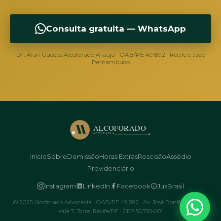
Consulta gratuita — WhatsApp
Dr. Alan Guedes Alcoforado Araujo · OAB/PE 49.892 · Recife e todo
Pernambuco
Início
Sobre
Demissão
Horas Extras
Rescisão
Assédio
Previdenciário
Instagram
LinkedIn
Facebook
JusBrasil
© 2025 Alcoforado Advocacia · OAB/PE 49.892 · Av. José Bonifácio, 1.099,
sala 7, Torre, Recife/PE · CEP 50.710-001