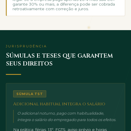
garante 30% ou mais, a diferença pode ser cobrada
retroativamente com correção e juros.
JURISPRUDÊNCIA
Súmulas e teses que garantem
seus direitos
SÚMULA TST
Adicional habitual integra o salário
O adicional noturno, pago com habitualidade,
integra o salário do empregado para todos os efeitos.
Na prática: férias, 13º, FGTS, aviso prévio e horas