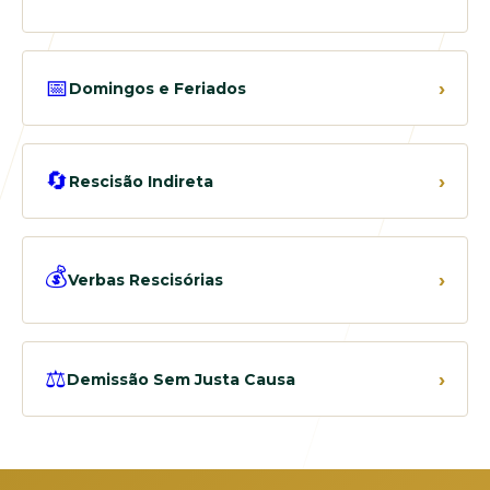
📅
›
Domingos e Feriados
🔄
›
Rescisão Indireta
💰
›
Verbas Rescisórias
⚖️
›
Demissão Sem Justa Causa