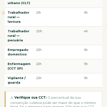
urbano (CLT)
Trabalhador
21h
5h
rural —
lavoura
Trabalhador
20h
4h
rural —
pecuária
Empregado
22h
5h
doméstico
Enfermagem
22h
5h
(CCT SP)
Vigilante /
22h
5h
guarda
⚠️
Verifique sua CCT:
O percentual da sua
convenção coletiva pode ser maior do que o mínimo
legal. Se a empresa paga apenas 20% mas sua CCT