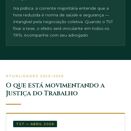
Na prática: a corrente majoritária entende que a
hora reduzida é norma de saúde e segurança —
intangível pela negociação coletiva. Quando o TST
fixar a tese, o efeito será vinculante em todos os
TRTs. Acompanhe com seu advogado.
ATUALIDADES 2025–2026
O que está movimentando a
Justiça do Trabalho
TST — ABRIL 2026